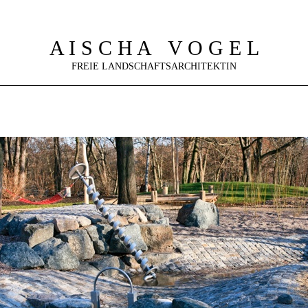
A I S C H A V O G E L
FREIE LANDSCHAFTSARCHITEKTIN